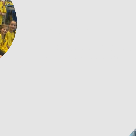
GEMEINSCHAFT
„Vielfalt trainiert
hier Zukunft.“
Kinder aus verschiedenen Nationen & K
wachsen miteinander & lernen voneina