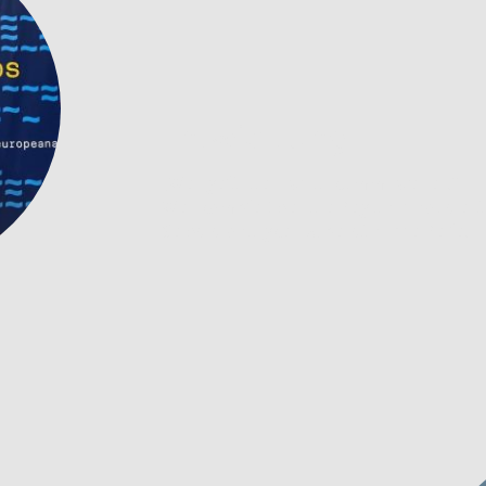
Entwicklung
„Wer gefördert wird, kommt weiter.“
Wettkämpfe über die Region hinaus erö
Selbstständigkeit & persönliche Reife.