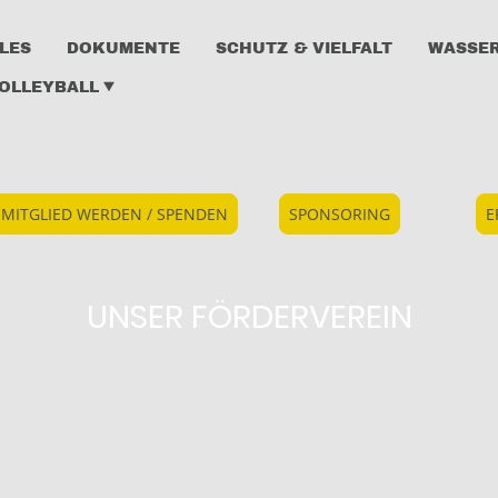
LES
DOKUMENTE
SCHUTZ & VIELFALT
WASSE
OLLEYBALL
MITGLIED WERDEN / SPENDEN
SPONSORING
E
UNSER FÖRDERVEREIN