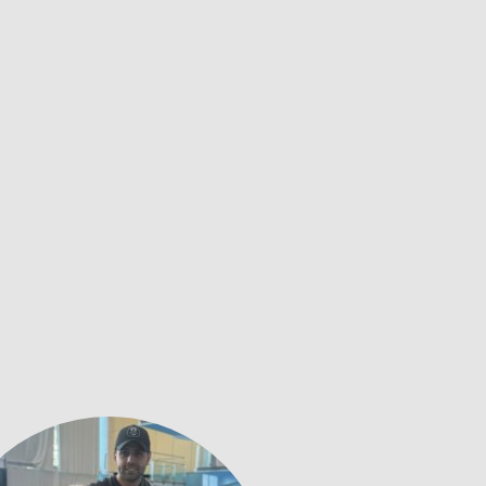
ulturen trainieren gemeinsam,
nder.