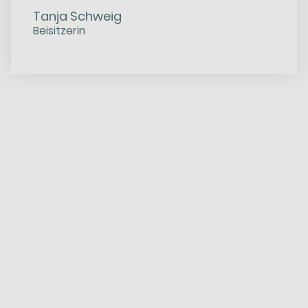
Tanja Schweig
Beisitzerin
Kontakt
E-Mail: info@sv-neptun.de
Geschäftsadresse: Püngeler Straße 48, 52074 Aachen
Name
*