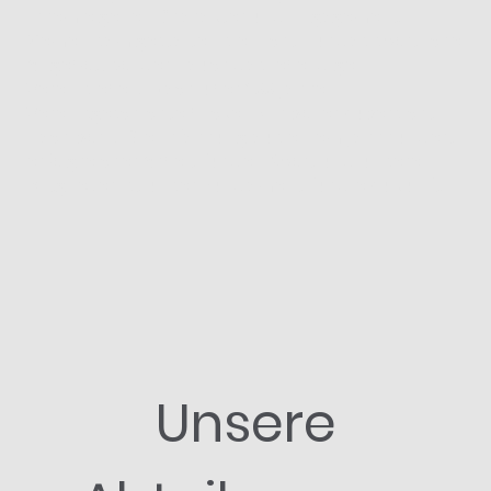
ihrem eigenen Charakter und Engagement.
Gemeinsam gestalten sie nicht nur das sportliche
Angebot, sondern auch das lebendige
Vereinsleben. Nach über 100 Jahren
Vereinsgeschichte blicken wir voller Zuversicht
nach vorn. Die Erfahrung aus einem Jahrhundert
erfolgreicher Arbeit für den Sport und unsere
Mitglieder ist unser Fundament für die Zukunft.
Unsere