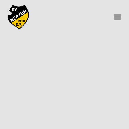
SV Neptun 1910
Aachen e.V.
Unsere Abteilungen sind das Herzstück des SV
Neptun – jede von ihnen prägt den Verein mit